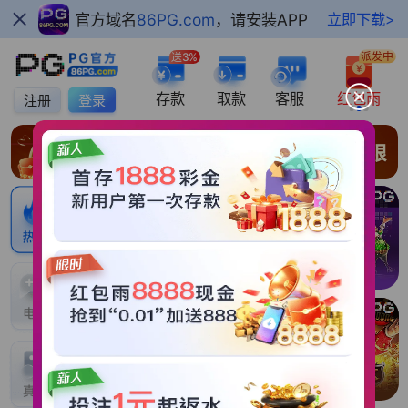
官方域名
86PG.com
，请安装APP
立即下载>
派发中
送3%
存款
取款
客服
红包雨
注册
登录
麻将胡了
赏金女王
PG电子
麻将胡了2
赏金大对决
赏金船长